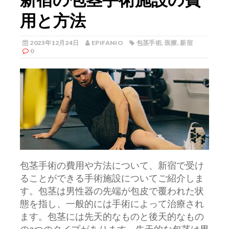
用と方法
2023年12月24日
EPIFANIO
包茎手術
,
医療
,
新宿
0
包茎手術の費用や方法について、新宿で受け
ることができる手術施設についてご紹介しま
す。
包茎は男性器の先端が包皮で覆われた状
態を指し、一般的には手術によって治療され
ます。包茎には先天的なものと後天的なもの